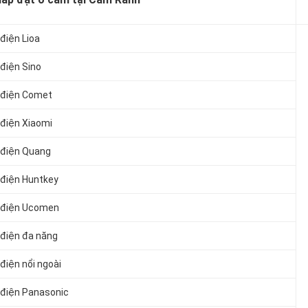
 điện Lioa
 điện Sino
m điện Comet
 điện Xiaomi
m điện Quang
m điện Huntkey
ắm điện Ucomen
m điện đa năng
 điện nổi ngoài
m điện Panasonic