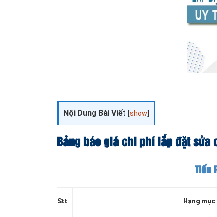
Nội Dung Bài Viết
[
show
]
Bảng báo giá chi phí lắp đặt sửa
Tiến 
Stt
Hạng mục 