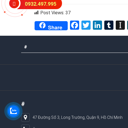
0932.497.995
Post Views:
37
Facebook
Twitter
Linked
Tum
Share
#
#
47 Đường Số 3, Long Trường, Quận 9, Hồ Chí Minh