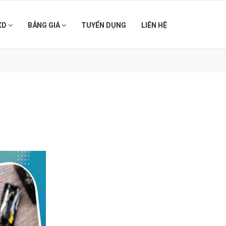
XD
BẢNG GIÁ
TUYỂN DỤNG
LIÊN HỆ