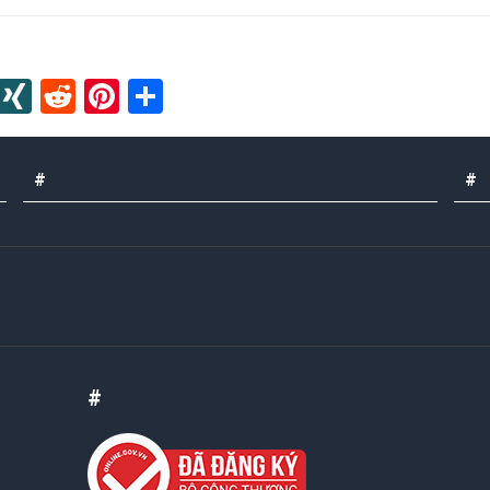
In
blr
Instapaper
XING
Reddit
Pinterest
Share
#
#
#