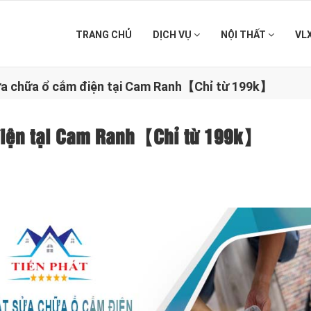
TRANG CHỦ
DỊCH VỤ
NỘI THẤT
VL
sửa chữa ổ cắm điện tại Cam Ranh【Chỉ từ 199k】
 điện tại Cam Ranh【Chỉ từ 199k】