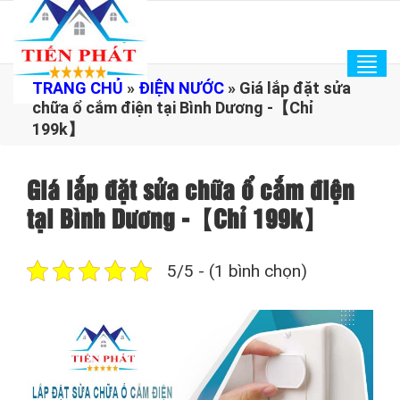
Tog
TRANG CHỦ
»
ĐIỆN NƯỚC
»
Giá lắp đặt sửa
navi
chữa ổ cắm điện tại Bình Dương -【Chỉ
199k】
Giá lắp đặt sửa chữa ổ cắm điện
tại Bình Dương -【Chỉ 199k】
5/5 - (1 bình chọn)