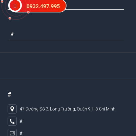
#
0932.497.995
#
#
47 Đường Số 3, Long Trường, Quận 9, Hồ Chí Minh
#
#