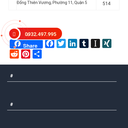
Đổng Thiên Vương, Phường 11, Quận 5
514
Post Views:
37
0932.497.995
Facebook
Twitter
LinkedIn
Tumblr
Instap
XIN
Share
Reddit
Pinterest
Share
#
#