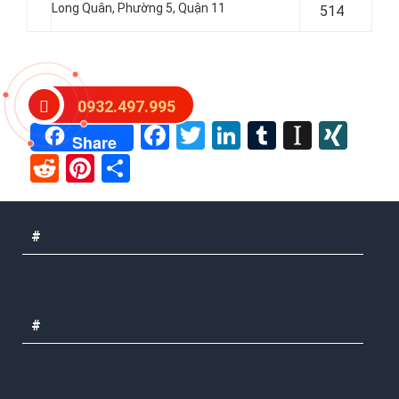
Long Quân, Phường 5, Quận 11
514
Post Views:
33
0932.497.995
Facebook
Twitter
LinkedIn
Tumblr
Instap
XIN
Share
Reddit
Pinterest
Share
#
#