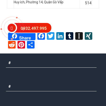
Huy ích, Phường 14, Quận Gò Vấp
514
Post Views:
36
0932.497.995
Facebook
Twitter
LinkedIn
Tumblr
Instap
XIN
Share
Reddit
Pinterest
Share
#
#