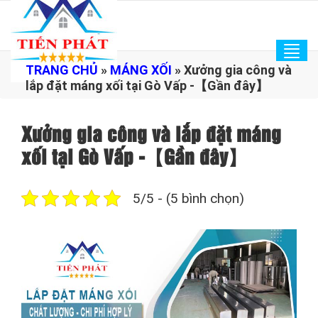
Tog
TRANG CHỦ
»
MÁNG XỐI
»
Xưởng gia công và
navi
lắp đặt máng xối tại Gò Vấp -【Gần đây】
Xưởng gia công và lắp đặt máng
xối tại Gò Vấp -【Gần đây】
5/5 - (5 bình chọn)