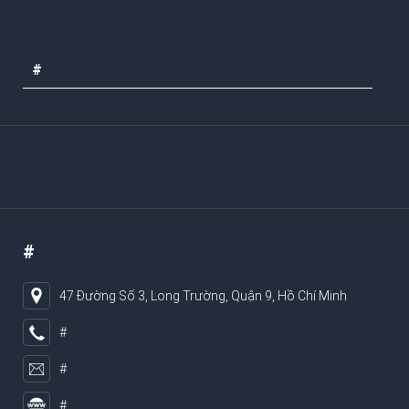
#
#
47 Đường Số 3, Long Trường, Quận 9, Hồ Chí Minh
#
#
#