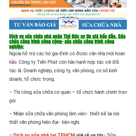
Dịch vụ sửa chữa nhà quận Thủ Đức uy tín giá hấp dẫn. Sửa
chữa công trình công cộng- sửa chữa công trình công
nghiệp:
Ngoài hỗ trợ các hộ gia đình có được căn nhà mới hoàn
hảo. Công ty Tiến Phát còn hân hạnh hợp tác với đối
tác là. Doanh nghiệp, công ty, văn phòng, cơ sở kinh
doanh, tổ chức trong.
– Thi công sửa chữa cơ quan – tổ chức hành chính trọn
gói.
– Nhận sửa chữa văn phòng làm việc- thiết kế lại nội
thất văn phòng hiện đại- tiện nghi.
–
Dịch vụ sửa nhà tại TPHCM
giá rẻ uy tín
– Sửa