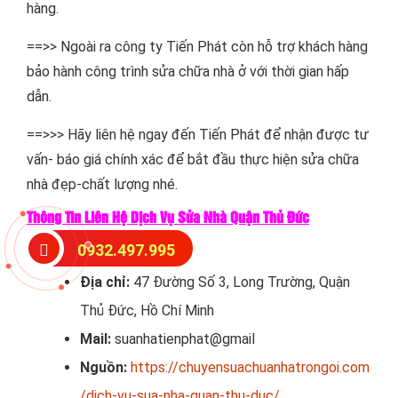
hàng.
==>> Ngoài ra công ty Tiến Phát còn hỗ trợ khách hàng
bảo hành công trình sửa chữa nhà ở với thời gian hấp
dẫn.
==>>> Hãy liên hệ ngay đến Tiến Phát để nhận được tư
vấn- báo giá chính xác để bắt đầu thực hiện sửa chữa
nhà đẹp-chất lượng nhé.
Thông Tin Liên Hệ Dịch Vụ Sửa Nhà Quận Thủ Đức
0932.497.995
Tel:
0932497995
Địa chỉ:
47 Đường Số 3, Long Trường, Quận
Thủ Đức, Hồ Chí Minh
Mail:
suanhatienphat@gmail
Nguồn:
https://chuyensuachuanhatrongoi.com
/dich-vu-sua-nha-quan-thu-duc/