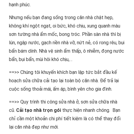
hạnh phúc.
Nhưng nếu bạn đang sống trong căn nhà chật hẹp,
không khí ngột ngạt, oi bức, khó chịu, xung quanh màu
sơn tường nhà ẩm mốc, bong tróc. Phần sàn nhà thì bị
lún, ngập nước, gạch nền nhà vỡ, nứt nẻ, có rong rêu, bụi
bẩn bám dính. Nhà vệ sinh ẩm thấp, ô nhiễm, đọng nước
bẩn, bụi bẩn, mùi hôi khó chịu,…
==>> Chúng tôi khuyến khích bạn lập tức bắt đầu kế
hoạch sửa chữa cải tạo lại toàn bộ căn nhà. Để trả lại
cuộc sống thoải mái, ấm áp, bình yên cho gia đình.
==>> Quy trình thi công sửa nhà ở, sơn sửa chữa nhà
cũ.
Cải tạo nhà trọn gói
thực hiện nhanh chóng. Bạn
chỉ cần một khoản chi phí tiết kiệm là có thể thay đổi
lại căn nhà đẹp như mới.