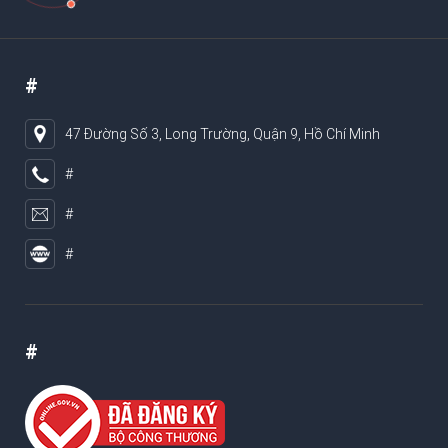
#
47 Đường Số 3, Long Trường, Quận 9, Hồ Chí Minh
#
#
#
#