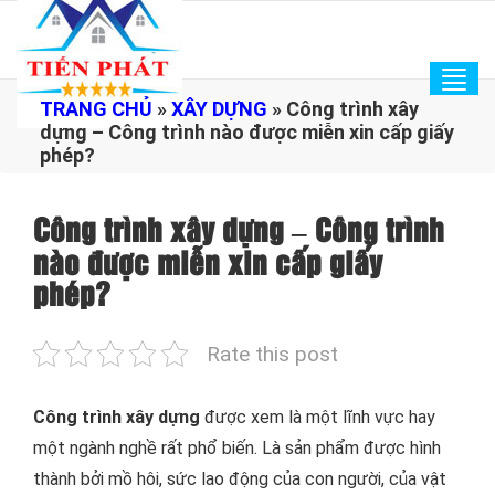
Tog
TRANG CHỦ
»
XÂY DỰNG
»
Công trình xây
navi
dựng – Công trình nào được miễn xin cấp giấy
phép?
Công trình xây dựng – Công trình
nào được miễn xin cấp giấy
phép?
Rate this post
Công trình xây dựng
được xem là một lĩnh vực hay
một ngành nghề rất phổ biến. Là sản phẩm được hình
thành bởi mồ hôi, sức lao động của con người, của vật