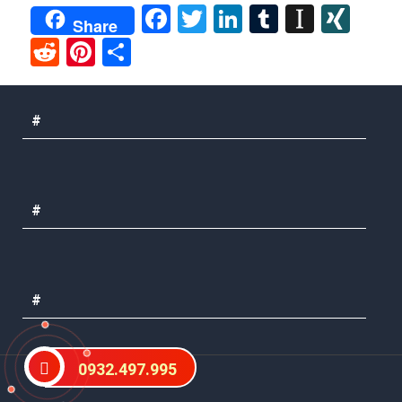
Facebook
Twitter
LinkedIn
Tumblr
Instap
XIN
Share
Reddit
Pinterest
Share
#
#
#
0932.497.995