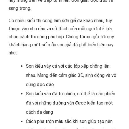
này mang đến vẻ đẹp tự nhiên, đơn giản, độc đáo và
sang trọng.
Có nhiều kiểu thi công làm sơn giả đá khác nhau, tùy
thuộc vào nhu cầu và sở thích của mỗi người để lựa
chọn cách thi công phù hợp. Chúng tôi xin gửi tới quý
khách hàng một số mẫu sơn giả đá phổ biến hiện nay
như:
Sơn kiểu vảy cá với các lớp xếp chồng lên
nhau. Mang đến cảm giác 3D, sinh động và vô
cùng độc đáo
Sơn kiểu vân đá tự nhiên, có thể là các phiến
đá với những đường vân được kiến tạo một
cách đa dạng
Cách pha trộn màu sắc khi sơn giúp tạo nên