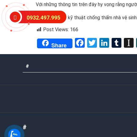
Với những thông tin trên đây hy vọng rằng ngư
0932.497.995
>>> Xem thêm kỹ thuật chống thấm nhà vệ sinh h
Post Views:
166
Facebook
Twitter
Linked
Tum
Share
#
#