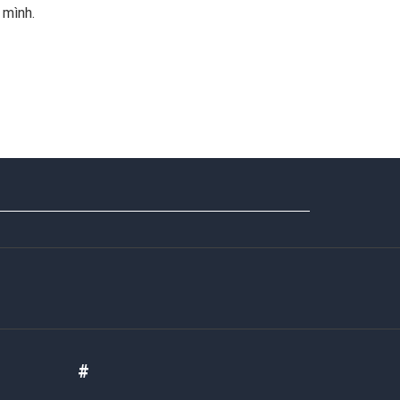
 mình.
#