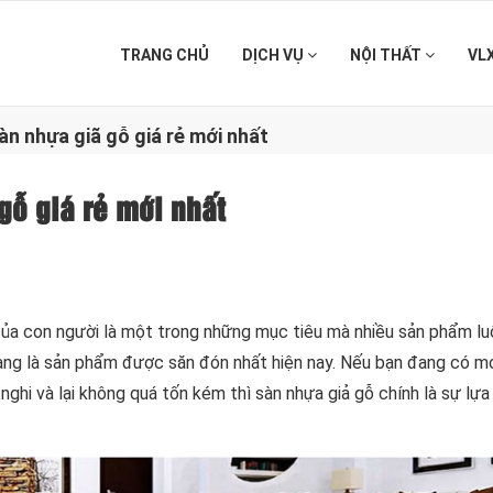
TRANG CHỦ
DỊCH VỤ
NỘI THẤT
VL
àn nhựa giã gỗ giá rẻ mới nhất
gỗ giá rẻ mới nhất
 của con người là một trong những mục tiêu mà nhiều sản phẩm l
ng là sản phẩm được săn đón nhất hiện nay. Nếu bạn đang có mo
nghi và lại không quá tốn kém thì sàn nhựa giả gỗ chính là sự lự