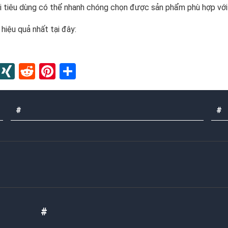
ời tiêu dùng có thể nhanh chóng chọn được sản phẩm phù hợp với
iệu quả nhất tại đây:
In
blr
Instapaper
XING
Reddit
Pinterest
Share
#
#
#