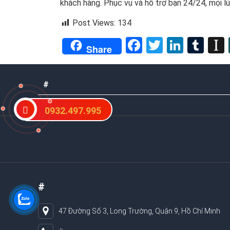
khách hàng. Phục vụ và hỗ trợ bạn 24/24, mọi l
Post Views:
134
Facebook
Twitter
Linked
Tum
Share
#
0932.497.995
#
47 Đường Số 3, Long Trường, Quận 9, Hồ Chí Minh