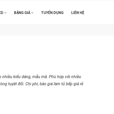
XD
BẢNG GIÁ
TUYỂN DỤNG
LIÊN HỆ
eo nhiều kiểu dáng, mẫu mã. Phù hợp với nhiều
g tuyệt đối. Chi phí, báo giá làm tủ bếp giá rẻ