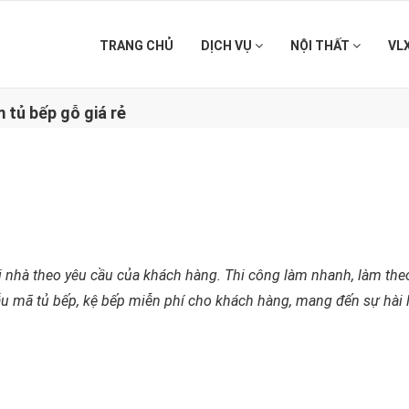
TRANG CHỦ
DỊCH VỤ
NỘI THẤT
VL
m tủ bếp gỗ giá rẻ
ại nhà theo yêu cầu của khách hàng. Thi công làm nhanh, làm th
 mã tủ bếp, kệ bếp miễn phí cho khách hàng, mang đến sự hài lòn