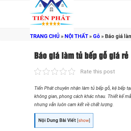
TRANG CHỦ
»
NỘI THẤT
»
Gỗ
»
Báo giá là
Báo giá làm tủ bếp gỗ giá rẻ
Rate this post
Tiến Phát chuyên nhận làm tủ bếp gỗ, kệ bếp t
không gian, phong cách khác nhau. Thiết kế mẫu
nhưng vẫn luôn cam kết về chất lượng.
Nội Dung Bài Viết
[
show
]