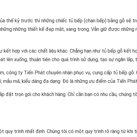
a thế kỷ trước thì những chiếc tủ bếp (chạn bếp) bằng gỗ sẽ trở
 những những thiết kế đẹp mắt, sang trọng. Vẫn giữ được những 
ự kết hợp với các chất liệu khác. Chẳng hạn như tủ bếp gỗ kết
bát lên xuống, thuận tiện cho quá trình sử dụng, tạo sự ngăn lắp, 
m, công ty Tiến Phát chuyên nhận phục vụ, cung cấp tủ bếp gỗ. 
lý, mẫu mã, kiểu dáng đa dạng. Đó là những ưu điểm của Tiến Phá
ắp đặt trọn gói cho khách hàng. Chỉ cần bạn có nhu cầu, chúng t
 quy trình nhất định. Chúng tôi có một quy trình rõ ràng từ khi t