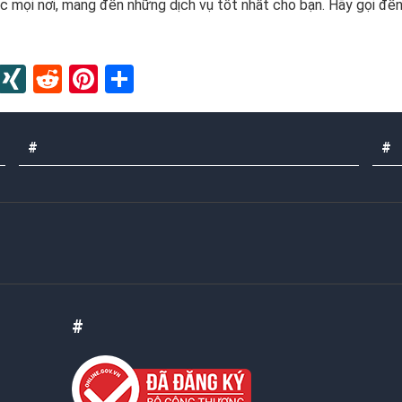
úc mọi nơi, mang đến những dịch vụ tốt nhất cho bạn. Hãy gọi đế
In
blr
Instapaper
XING
Reddit
Pinterest
Share
#
#
#